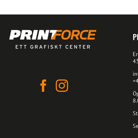
P
En
4
in
+4
Öp
8.
St
Se