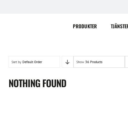
Skip
to
content
PRODUKTER
TJÄNSTE
Sort by
Default Order
Show
36 Products
NOTHING FOUND