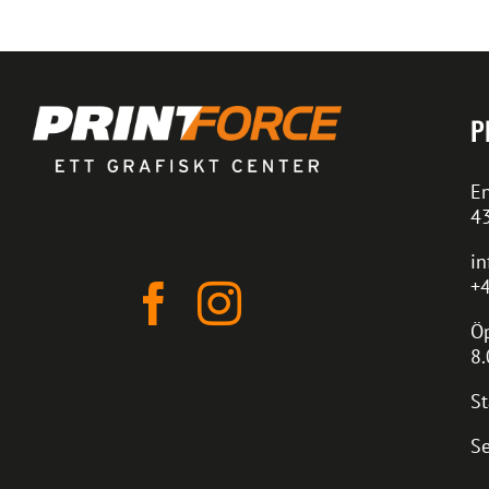
P
En
4
in
+4
Öp
8.
St
Se