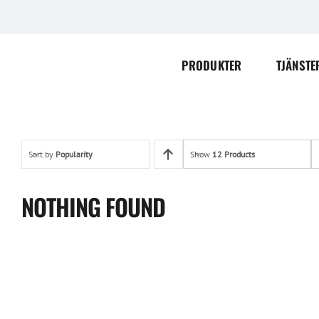
Skip
to
content
PRODUKTER
TJÄNSTE
Sort by
Popularity
Show
12 Products
NOTHING FOUND