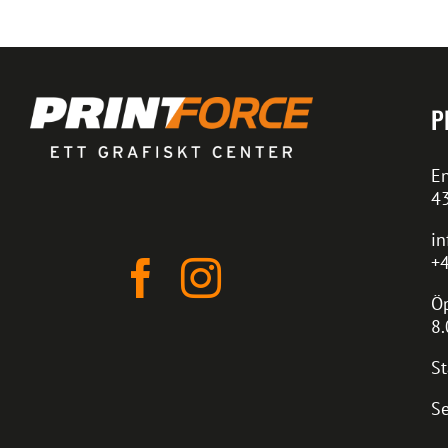
P
En
4
in
+4
Öp
8.
St
Se