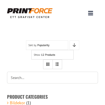
Skip
to
content
Toggle
Naviga
Produkter
INSPIRATION
Sort by
Popularity
Show
12 Products
FAQ & Tips
Lämna original & filer
Om oss
PRODUCT CATEGORIES
Kontakt
Bildekor
(1)