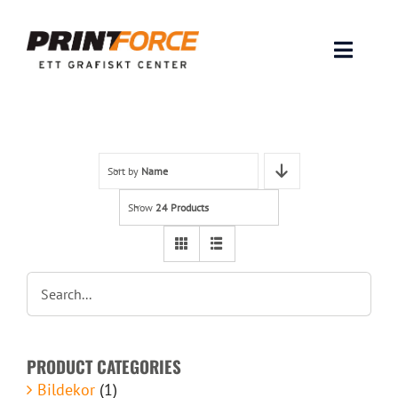
Skip
to
content
Toggle
Naviga
Produkter
INSPIRATION
Sort by
Name
Show
24 Products
FAQ & Tips
Lämna original & filer
Om oss
PRODUCT CATEGORIES
Kontakt
Bildekor
(1)