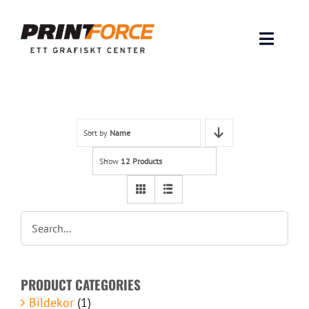
Skip
to
content
Toggle
Naviga
Produkter
INSPIRATION
Sort by
Name
Show
12 Products
FAQ & Tips
Lämna original & filer
Om oss
PRODUCT CATEGORIES
Kontakt
Bildekor
(1)