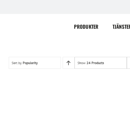
Skip
to
content
PRODUKTER
TJÄNSTE
Sort by
Popularity
Show
24 Products