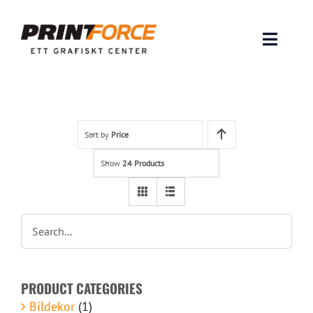
Skip
to
content
Toggle
Naviga
Produkter
INSPIRATION
Sort by
Price
Show
24 Products
FAQ & Tips
Lämna original & filer
Om oss
PRODUCT CATEGORIES
Kontakt
Bildekor
(1)