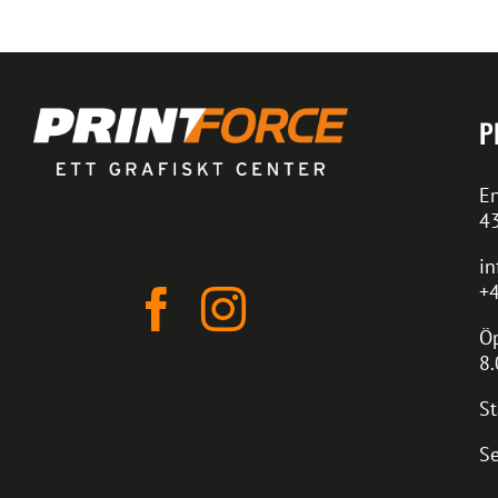
P
En
4
in
+4
Öp
8.
St
Se