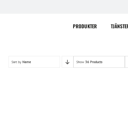
Skip
to
content
PRODUKTER
TJÄNSTE
Sort by
Name
Show
36 Products