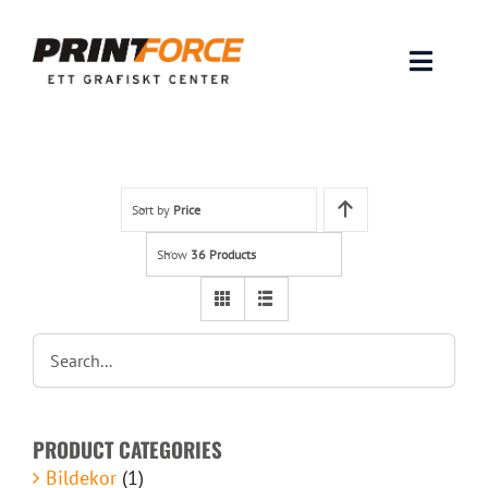
Skip
to
content
Toggle
Naviga
Produkter
INSPIRATION
Sort by
Price
Show
36 Products
FAQ & Tips
Lämna original & filer
Om oss
PRODUCT CATEGORIES
Kontakt
Bildekor
(1)