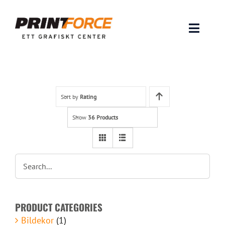
Skip
to
content
Toggle
Naviga
Produkter
INSPIRATION
Sort by
Rating
Show
36 Products
FAQ & Tips
Lämna original & filer
Om oss
PRODUCT CATEGORIES
Kontakt
Bildekor
(1)