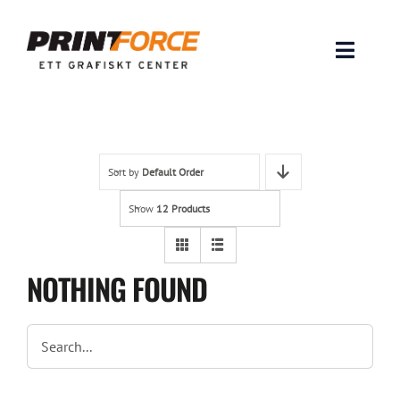
Skip
to
content
Toggle
Naviga
Produkter
INSPIRATION
Sort by
Default Order
Show
12 Products
FAQ & Tips
Lämna original & filer
NOTHING FOUND
Om oss
Kontakt