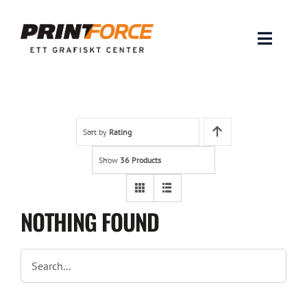
Skip
to
content
Toggle
Naviga
Produkter
INSPIRATION
Sort by
Rating
Show
36 Products
FAQ & Tips
Lämna original & filer
NOTHING FOUND
Om oss
Kontakt