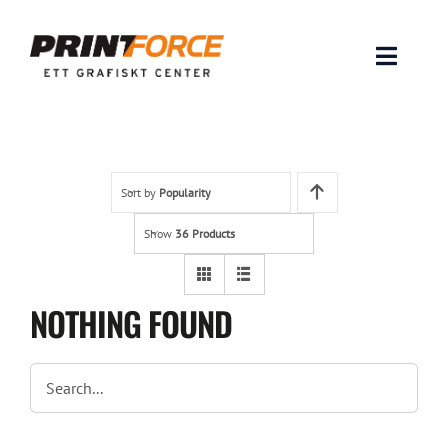
Skip
to
content
Toggle
Naviga
Produkter
INSPIRATION
Sort by
Popularity
Show
36 Products
FAQ & Tips
Lämna original & filer
NOTHING FOUND
Om oss
Kontakt