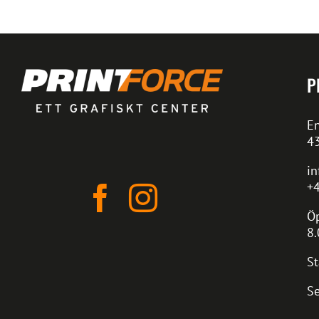
P
En
4
in
+4
Öp
8.
St
Se