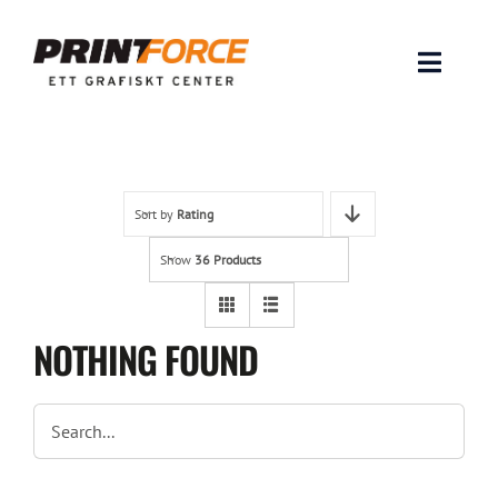
Skip
to
content
Toggle
Naviga
Produkter
INSPIRATION
Sort by
Rating
Show
36 Products
FAQ & Tips
Lämna original & filer
NOTHING FOUND
Om oss
Kontakt