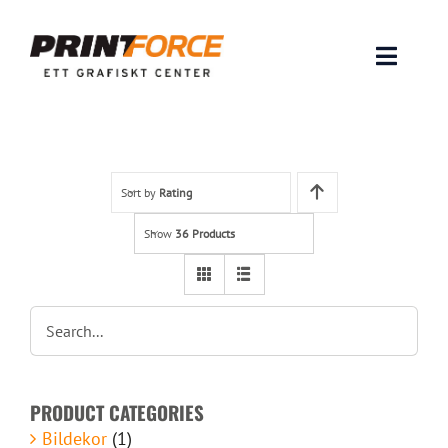
Skip
to
content
Toggle
Naviga
Produkter
INSPIRATION
Sort by
Rating
Show
36 Products
FAQ & Tips
Lämna original & filer
Om oss
PRODUCT CATEGORIES
Kontakt
Bildekor
(1)