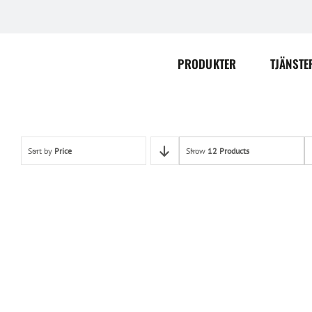
Skip
to
content
PRODUKTER
TJÄNSTE
Sort by
Price
Show
12 Products