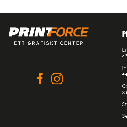
P
En
4
in
+4
Öp
8.
St
Se