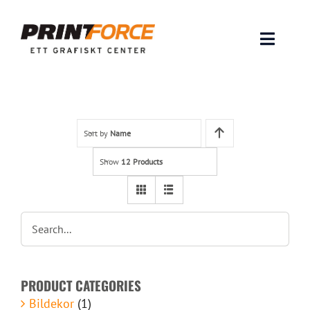
Skip
to
content
Toggle
Naviga
Produkter
INSPIRATION
Sort by
Name
Show
12 Products
FAQ & Tips
Lämna original & filer
Om oss
PRODUCT CATEGORIES
Kontakt
Bildekor
(1)