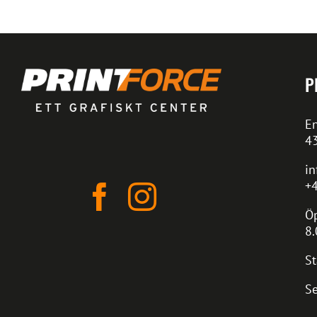
P
En
4
in
+4
Öp
8.
St
Se