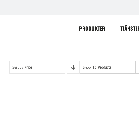
Skip
to
content
PRODUKTER
TJÄNSTE
Sort by
Price
Show
12 Products