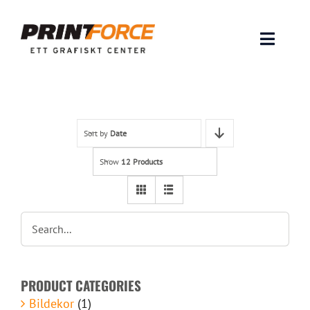
Skip
to
content
Toggle
Naviga
Produkter
INSPIRATION
Sort by
Date
Show
12 Products
FAQ & Tips
Lämna original & filer
Om oss
PRODUCT CATEGORIES
Kontakt
Bildekor
(1)