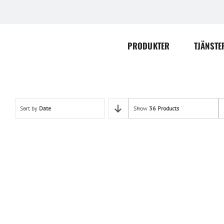
Skip
to
content
PRODUKTER
TJÄNSTE
Sort by
Date
Show
36 Products