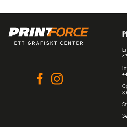
P
En
4
in
+4
Öp
8.
St
Se