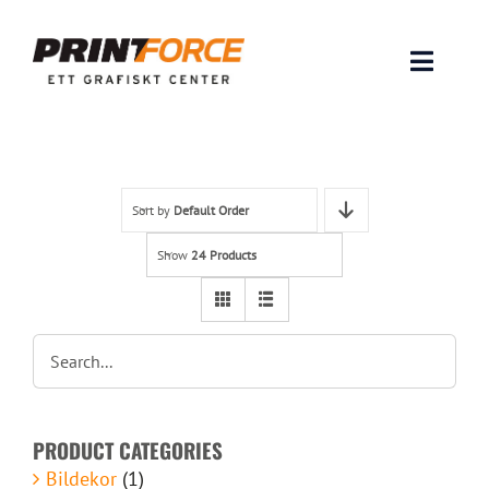
Skip
to
content
Toggle
Naviga
Produkter
INSPIRATION
Sort by
Default Order
Show
24 Products
FAQ & Tips
Lämna original & filer
Om oss
PRODUCT CATEGORIES
Kontakt
Bildekor
(1)