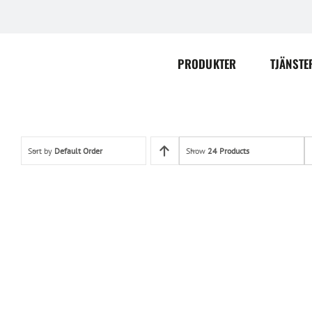
Skip
to
content
PRODUKTER
TJÄNSTE
Sort by
Default Order
Show
24 Products