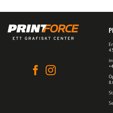
P
En
4
in
+4
Öp
8.
St
Se