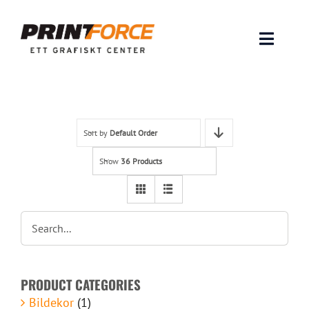
Skip
to
content
Toggle
Naviga
Produkter
INSPIRATION
Sort by
Default Order
Show
36 Products
FAQ & Tips
Lämna original & filer
Om oss
PRODUCT CATEGORIES
Kontakt
Bildekor
(1)