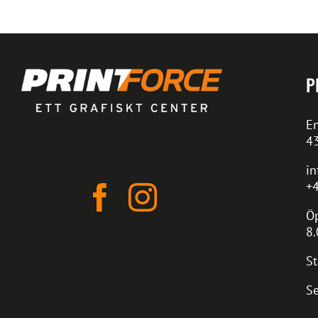
P
En
4
in
+4
Öp
8.
St
Se