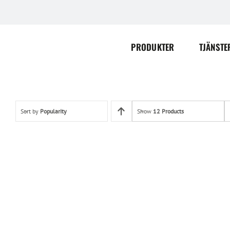
Skip
to
content
PRODUKTER
TJÄNSTE
Sort by
Popularity
Show
12 Products