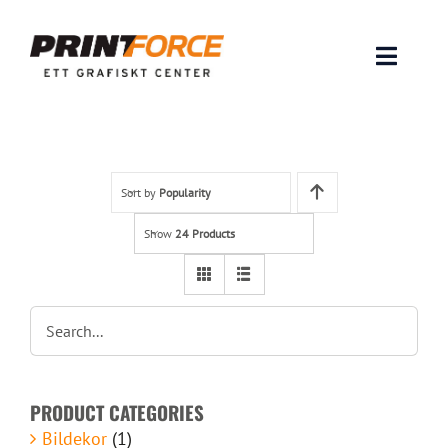
Skip
to
content
Toggle
Naviga
Produkter
INSPIRATION
Sort by
Popularity
Show
24 Products
FAQ & Tips
Lämna original & filer
Om oss
PRODUCT CATEGORIES
Kontakt
Bildekor
(1)