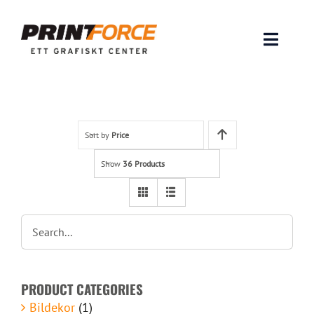
Skip
to
content
Toggle
Naviga
Produkter
INSPIRATION
Sort by
Price
Show
36 Products
FAQ & Tips
Lämna original & filer
Om oss
PRODUCT CATEGORIES
Kontakt
Bildekor
(1)