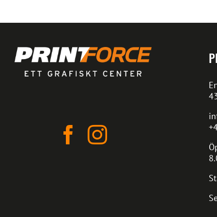
P
En
4
in
+4
Öp
8.
St
Se