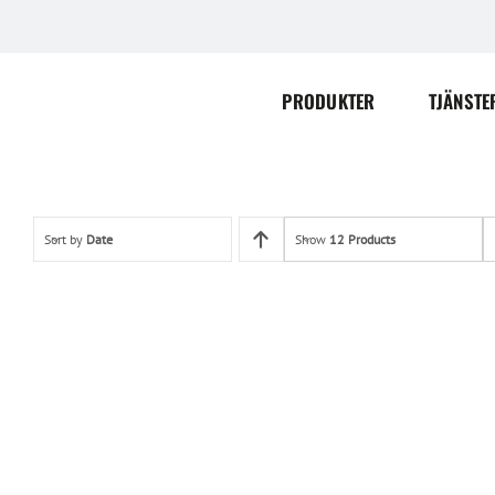
Skip
to
content
PRODUKTER
TJÄNSTE
Sort by
Date
Show
12 Products