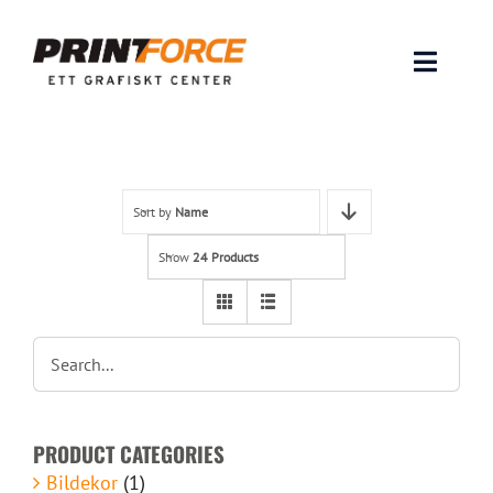
Skip
to
content
Toggle
Naviga
Produkter
INSPIRATION
Sort by
Name
Show
24 Products
FAQ & Tips
Lämna original & filer
Om oss
PRODUCT CATEGORIES
Kontakt
Bildekor
(1)