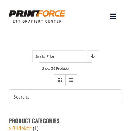
Skip
to
content
Toggle
Naviga
Produkter
INSPIRATION
Sort by
Price
Show
36 Products
FAQ & Tips
Lämna original & filer
Om oss
PRODUCT CATEGORIES
Kontakt
Bildekor
(1)