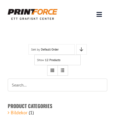
Skip
to
content
Toggle
Naviga
Produkter
INSPIRATION
Sort by
Default Order
Show
12 Products
FAQ & Tips
Lämna original & filer
Om oss
PRODUCT CATEGORIES
Kontakt
Bildekor
(1)