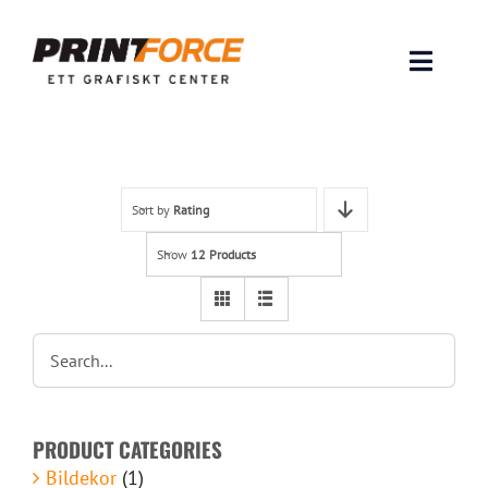
Skip
to
content
Toggle
Naviga
Produkter
INSPIRATION
Sort by
Rating
Show
12 Products
FAQ & Tips
Lämna original & filer
Om oss
PRODUCT CATEGORIES
Kontakt
Bildekor
(1)