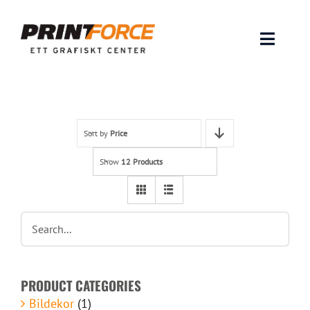
Skip
to
content
Toggle
Naviga
Produkter
INSPIRATION
Sort by
Price
Show
12 Products
FAQ & Tips
Lämna original & filer
Om oss
PRODUCT CATEGORIES
Kontakt
Bildekor
(1)