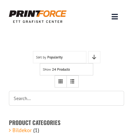
Skip
to
content
Toggle
Naviga
Produkter
INSPIRATION
Sort by
Popularity
Show
24 Products
FAQ & Tips
Lämna original & filer
Om oss
PRODUCT CATEGORIES
Kontakt
Bildekor
(1)