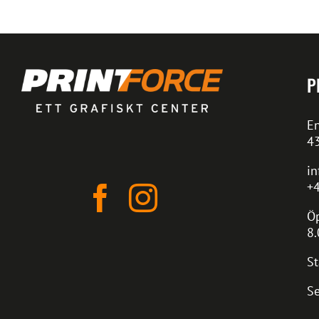
P
En
4
in
+4
Öp
8.
St
Se