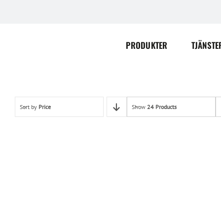
Skip
to
content
PRODUKTER
TJÄNSTE
Sort by
Price
Show
24 Products