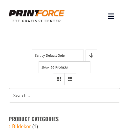
Skip
to
content
Toggle
Naviga
Produkter
INSPIRATION
Sort by
Default Order
Show
36 Products
FAQ & Tips
Lämna original & filer
Om oss
PRODUCT CATEGORIES
Kontakt
Bildekor
(1)