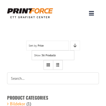
Skip
to
content
Toggle
Naviga
Produkter
INSPIRATION
Sort by
Price
Show
36 Products
FAQ & Tips
Lämna original & filer
Om oss
PRODUCT CATEGORIES
Kontakt
Bildekor
(1)