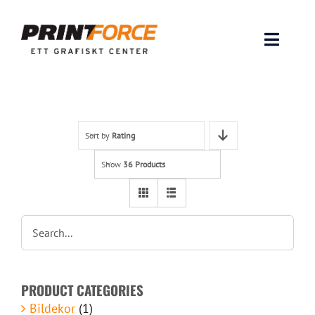
Skip
to
content
Toggle
Naviga
Produkter
INSPIRATION
Sort by
Rating
Show
36 Products
FAQ & Tips
Lämna original & filer
Om oss
PRODUCT CATEGORIES
Kontakt
Bildekor
(1)