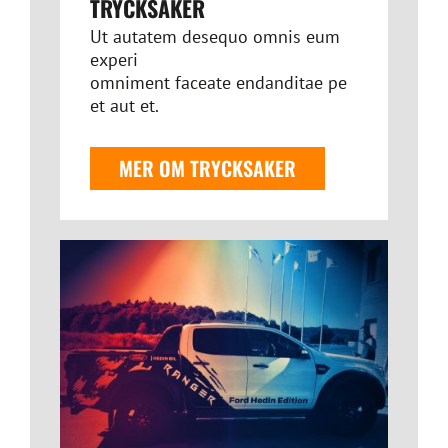
TRYCKSAKER
Ut autatem desequo omnis eum
experi
omniment faceate endanditae pe
et aut et.
MER OM TRYCKSAKER