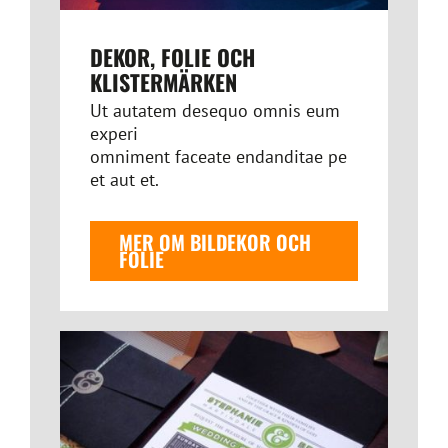
DEKOR, FOLIE OCH
KLISTERMÄRKEN
Ut autatem desequo omnis eum
experi
omniment faceate endanditae pe
et aut et.
MER OM BILDEKOR OCH
FOLIE