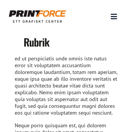
Skip
to
content
Toggle
Naviga
Rubrik
Produkter
INSPIRATION
ed ut perspiciatis unde omnis iste natus
error sit voluptatem accusantium
doloremque laudantium, totam rem aperiam,
FAQ & Tips
eaque ipsa quae ab illo inventore veritatis et
quasi architecto beatae vitae dicta sunt
Lämna original & filer
explicabo. Nemo enim ipsam voluptatem
quia voluptas sit aspernatur aut odit aut
fugit, sed quia consequuntur magni dolores
Om oss
eos qui ratione voluptatem sequi nesciunt.
Kontakt
Neque porro quisquam est, qui dolorem