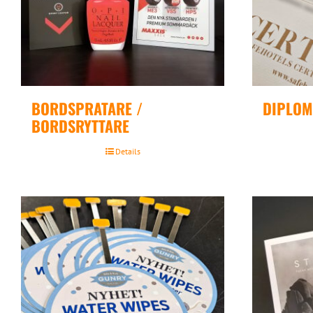
BORDSPRATARE /
DIPLOM 
BORDSRYTTARE
Details