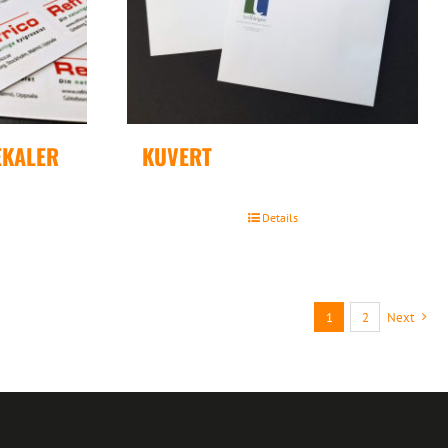
EKALER
KUVERT
Details
1
2
Next