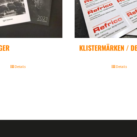
GER
KLISTERMÄRKEN / D
Details
Details