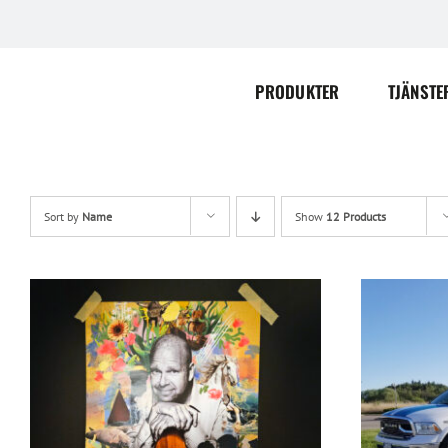
Skip
to
content
PRODUKTER
TJÄNSTE
Sort by
Name
Show
12 Products