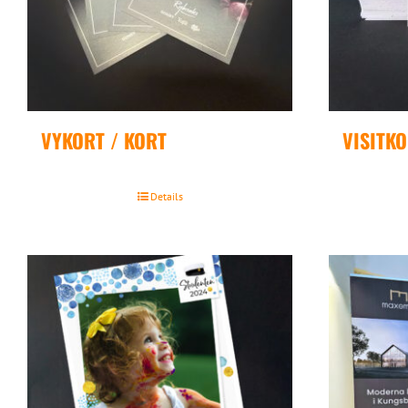
VYKORT / KORT
VISITK
Details