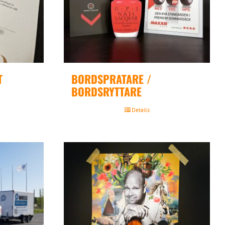
T
BORDSPRATARE /
BORDSRYTTARE
Details