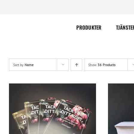
Skip
to
content
PRODUKTER
TJÄNSTE
Sort by
Name
Show
36 Products