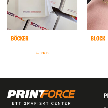
BÖCKER
BLOCK
Details
P