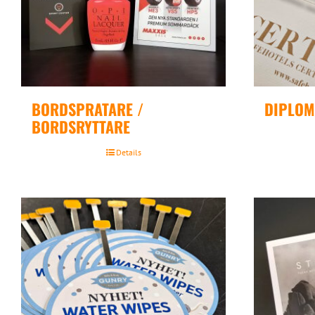
BORDSPRATARE /
DIPLOM 
BORDSRYTTARE
Details