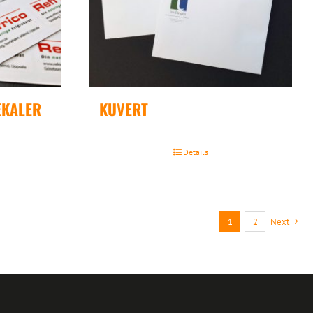
EKALER
KUVERT
Details
1
2
Next