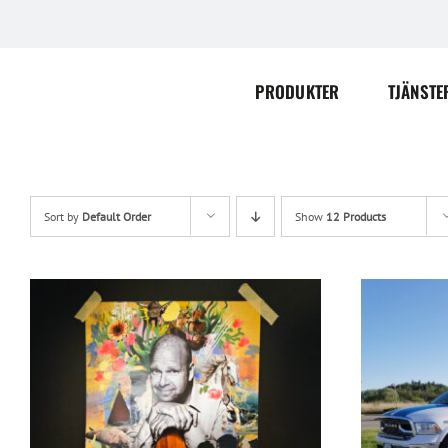
Skip
to
content
PRODUKTER
TJÄNSTE
Sort by
Default Order
Show
12 Products