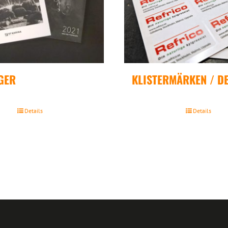
GER
KLISTERMÄRKEN / D
Details
Details