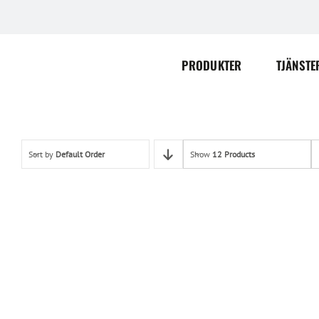
Skip
to
content
PRODUKTER
TJÄNSTE
Sort by
Default Order
Show
12 Products