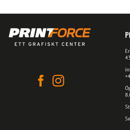
P
En
4
in
+4
Öp
8.
St
Se