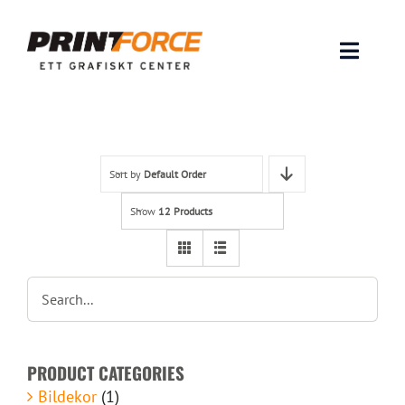
Skip
to
content
Toggle
Naviga
Produkter
INSPIRATION
Sort by
Default Order
Show
12 Products
FAQ & Tips
Lämna original & filer
Om oss
PRODUCT CATEGORIES
Kontakt
Bildekor
(1)