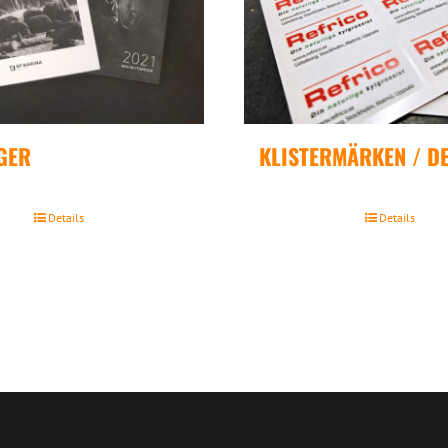
GER
KLISTERMÄRKEN / D
Details
Details