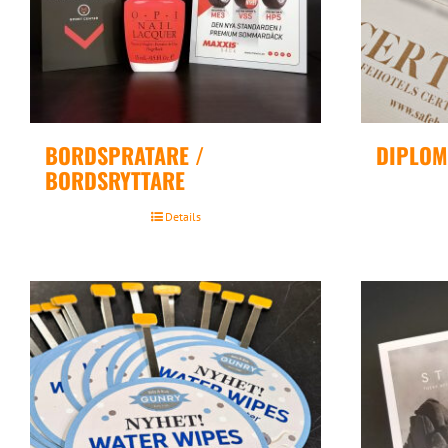
BORDSPRATARE /
DIPLOM 
BORDSRYTTARE
Details