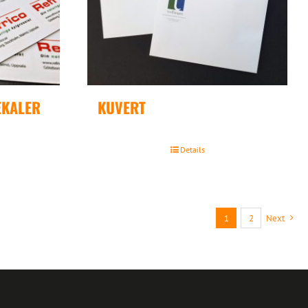
EKALER
KUVERT
Details
1
2
Next