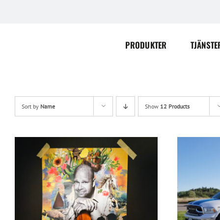
Skip
to
content
PRODUKTER
TJÄNSTE
Sort by
Name
Show
12 Products