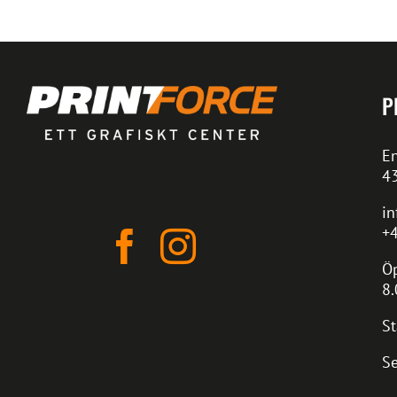
P
En
4
in
+4
Öp
8.
St
Se