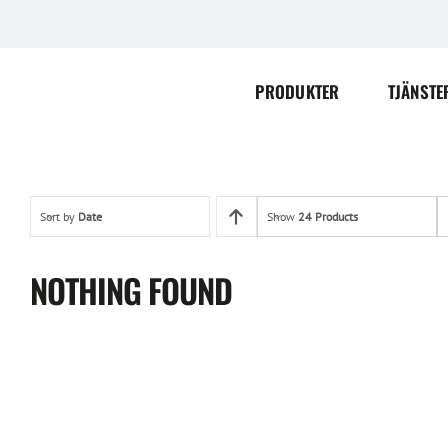
Skip
to
content
PRODUKTER
TJÄNSTE
Sort by
Date
Show
24 Products
NOTHING FOUND