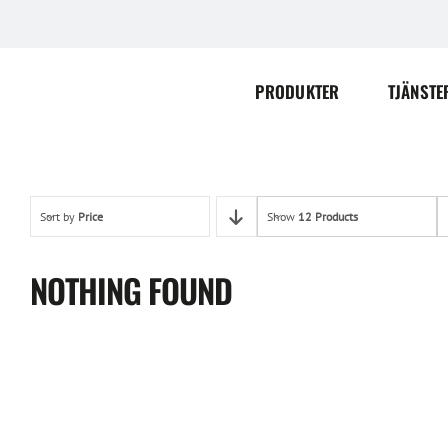
Skip
to
content
PRODUKTER
TJÄNSTE
Sort by
Price
Show
12 Products
NOTHING FOUND