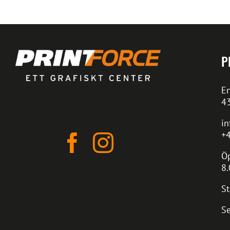
P
En
4
in
+4
Öp
8.
St
Se