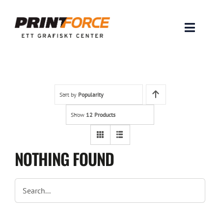
Skip
to
content
Toggle
Naviga
Produkter
INSPIRATION
Sort by
Popularity
Show
12 Products
FAQ & Tips
Lämna original & filer
NOTHING FOUND
Om oss
Kontakt