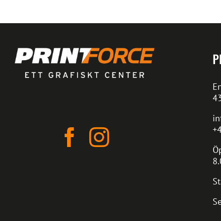
P
En
4
in
+4
Öp
8.
St
Se