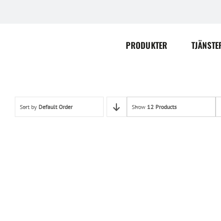
Skip
to
content
PRODUKTER
TJÄNSTE
Sort by
Default Order
Show
12 Products